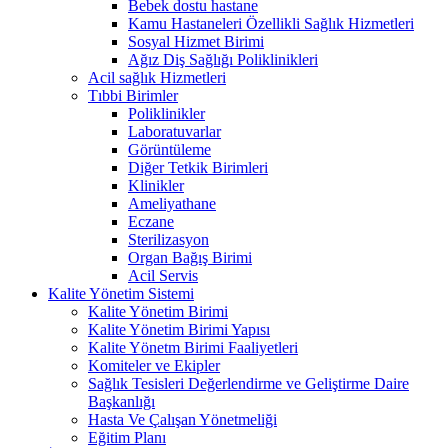
Bebek dostu hastane
Kamu Hastaneleri Özellikli Sağlık Hizmetleri
Sosyal Hizmet Birimi
Ağız Diş Sağlığı Poliklinikleri
Acil sağlık Hizmetleri
Tıbbi Birimler
Poliklinikler
Laboratuvarlar
Görüntüleme
Diğer Tetkik Birimleri
Klinikler
Ameliyathane
Eczane
Sterilizasyon
Organ Bağış Birimi
Acil Servis
Kalite Yönetim Sistemi
Kalite Yönetim Birimi
Kalite Yönetim Birimi Yapısı
Kalite Yönetm Birimi Faaliyetleri
Komiteler ve Ekipler
Sağlık Tesisleri Değerlendirme ve Geliştirme Daire
Başkanlığı
Hasta Ve Çalışan Yönetmeliği
Eğitim Planı