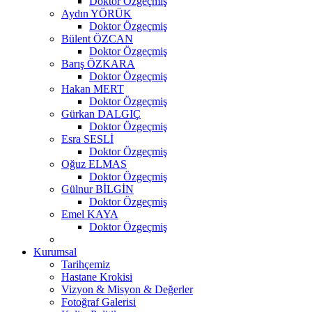
Doktor Özgeçmiş
Aydın YÖRÜK
Doktor Özgeçmiş
Bülent ÖZCAN
Doktor Özgeçmiş
Barış ÖZKARA
Doktor Özgeçmiş
Hakan MERT
Doktor Özgeçmiş
Gürkan DALGIÇ
Doktor Özgeçmiş
Esra SESLİ
Doktor Özgeçmiş
Oğuz ELMAS
Doktor Özgeçmiş
Gülnur BİLGİN
Doktor Özgeçmiş
Emel KAYA
Doktor Özgeçmiş
Kurumsal
Tarihçemiz
Hastane Krokisi
Vizyon & Misyon & Değerler
Fotoğraf Galerisi