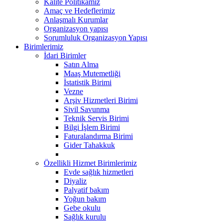
Kalite Politikamız
Amaç ve Hedeflerimiz
Anlaşmalı Kurumlar
Organizasyon yapısı
Sorumluluk Organizasyon Yapısı
Birimlerimiz
İdari Birimler
Satın Alma
Maaş Mutemetliği
İstatistik Birimi
Vezne
Arşiv Hizmetleri Birimi
Sivil Savunma
Teknik Servis Birimi
Bilgi İşlem Birimi
Faturalandırma Birimi
Gider Tahakkuk
Özellikli Hizmet Birimlerimiz
Evde sağlık hizmetleri
Diyaliz
Palyatif bakım
Yoğun bakım
Gebe okulu
Sağlık kurulu