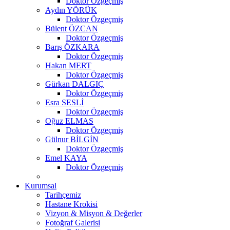
Doktor Özgeçmiş
Aydın YÖRÜK
Doktor Özgeçmiş
Bülent ÖZCAN
Doktor Özgeçmiş
Barış ÖZKARA
Doktor Özgeçmiş
Hakan MERT
Doktor Özgeçmiş
Gürkan DALGIÇ
Doktor Özgeçmiş
Esra SESLİ
Doktor Özgeçmiş
Oğuz ELMAS
Doktor Özgeçmiş
Gülnur BİLGİN
Doktor Özgeçmiş
Emel KAYA
Doktor Özgeçmiş
Kurumsal
Tarihçemiz
Hastane Krokisi
Vizyon & Misyon & Değerler
Fotoğraf Galerisi