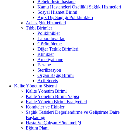
Bebek dostu hastane
Kamu Hastaneleri Özellikli Sağlık Hizmetleri
Sosyal Hizmet Birimi
Ağız Diş Sağlığı Poliklinikleri
Acil sağlık Hizmetleri
Tıbbi Birimler
Poliklinikler
Laboratuvarlar
Görüntüleme
Diğer Tetkik Birimleri
Klinikler
Ameliyathane
Eczane
Sterilizasyon
Organ Bağış Birimi
Acil Servis
Kalite Yönetim Sistemi
Kalite Yönetim Birimi
Kalite Yönetim Birimi Yapısı
Kalite Yönetm Birimi Faaliyetleri
Komiteler ve Ekipler
Sağlık Tesisleri Değerlendirme ve Geliştirme Daire
Başkanlığı
Hasta Ve Çalışan Yönetmeliği
Eğitim Planı