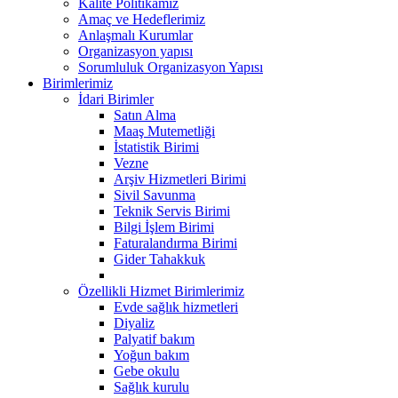
Kalite Politikamız
Amaç ve Hedeflerimiz
Anlaşmalı Kurumlar
Organizasyon yapısı
Sorumluluk Organizasyon Yapısı
Birimlerimiz
İdari Birimler
Satın Alma
Maaş Mutemetliği
İstatistik Birimi
Vezne
Arşiv Hizmetleri Birimi
Sivil Savunma
Teknik Servis Birimi
Bilgi İşlem Birimi
Faturalandırma Birimi
Gider Tahakkuk
Özellikli Hizmet Birimlerimiz
Evde sağlık hizmetleri
Diyaliz
Palyatif bakım
Yoğun bakım
Gebe okulu
Sağlık kurulu