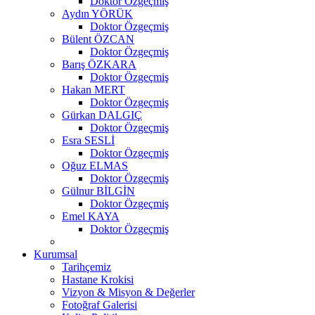
Doktor Özgeçmiş
Aydın YÖRÜK
Doktor Özgeçmiş
Bülent ÖZCAN
Doktor Özgeçmiş
Barış ÖZKARA
Doktor Özgeçmiş
Hakan MERT
Doktor Özgeçmiş
Gürkan DALGIÇ
Doktor Özgeçmiş
Esra SESLİ
Doktor Özgeçmiş
Oğuz ELMAS
Doktor Özgeçmiş
Gülnur BİLGİN
Doktor Özgeçmiş
Emel KAYA
Doktor Özgeçmiş
Kurumsal
Tarihçemiz
Hastane Krokisi
Vizyon & Misyon & Değerler
Fotoğraf Galerisi