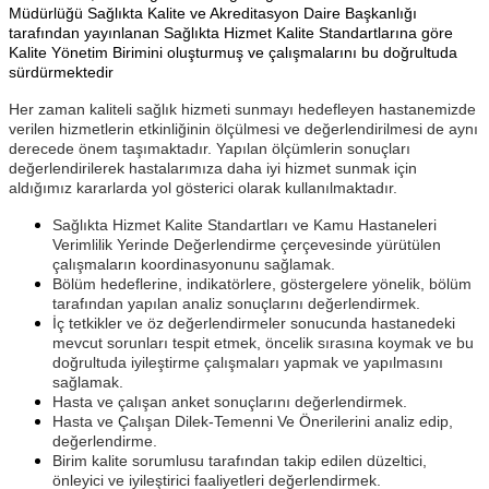
Müdürlüğü Sağlıkta Kalite ve Akreditasyon Daire Başkanlığı
tarafından yayınlanan Sağlıkta Hizmet Kalite Standartlarına göre
Kalite Yönetim Birimini oluşturmuş ve çalışmalarını bu doğrultuda
sürdürmektedir
Her zaman kaliteli sağlık hizmeti sunmayı hedefleyen hastanemizde
verilen hizmetlerin etkinliğinin ölçülmesi ve değerlendirilmesi de aynı
derecede önem taşımaktadır. Yapılan ölçümlerin sonuçları
değerlendirilerek hastalarımıza daha iyi hizmet sunmak için
aldığımız kararlarda yol gösterici olarak kullanılmaktadır
.
Sağlıkta Hizmet Kalite Standartları ve Kamu Hastaneleri
Verimlilik Yerinde Değerlendirme çerçevesinde yürütülen
çalışmaların koordinasyonunu sağlamak.
Bölüm hedeflerine, indikatörlere, göstergelere yönelik, bölüm
tarafından yapılan analiz sonuçlarını değerlendirmek.
İç tetkikler ve öz değerlendirmeler sonucunda hastanedeki
mevcut sorunları tespit etmek, öncelik sırasına koymak ve bu
doğrultuda iyileştirme çalışmaları yapmak ve yapılmasını
sağlamak.
Hasta ve çalışan anket sonuçlarını değerlendirmek.
Hasta ve Çalışan Dilek-Temenni Ve Önerilerini analiz edip,
değerlendirme.
Birim kalite sorumlusu tarafından takip edilen düzeltici,
önleyici ve iyileştirici faaliyetleri değerlendirmek.