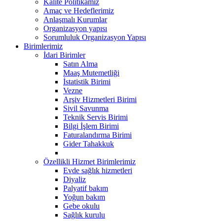
Kalite Politikamız
Amaç ve Hedeflerimiz
Anlaşmalı Kurumlar
Organizasyon yapısı
Sorumluluk Organizasyon Yapısı
Birimlerimiz
İdari Birimler
Satın Alma
Maaş Mutemetliği
İstatistik Birimi
Vezne
Arşiv Hizmetleri Birimi
Sivil Savunma
Teknik Servis Birimi
Bilgi İşlem Birimi
Faturalandırma Birimi
Gider Tahakkuk
Özellikli Hizmet Birimlerimiz
Evde sağlık hizmetleri
Diyaliz
Palyatif bakım
Yoğun bakım
Gebe okulu
Sağlık kurulu