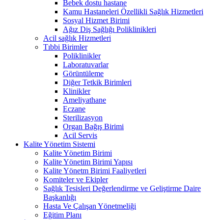
Bebek dostu hastane
Kamu Hastaneleri Özellikli Sağlık Hizmetleri
Sosyal Hizmet Birimi
Ağız Diş Sağlığı Poliklinikleri
Acil sağlık Hizmetleri
Tıbbi Birimler
Poliklinikler
Laboratuvarlar
Görüntüleme
Diğer Tetkik Birimleri
Klinikler
Ameliyathane
Eczane
Sterilizasyon
Organ Bağış Birimi
Acil Servis
Kalite Yönetim Sistemi
Kalite Yönetim Birimi
Kalite Yönetim Birimi Yapısı
Kalite Yönetm Birimi Faaliyetleri
Komiteler ve Ekipler
Sağlık Tesisleri Değerlendirme ve Geliştirme Daire
Başkanlığı
Hasta Ve Çalışan Yönetmeliği
Eğitim Planı