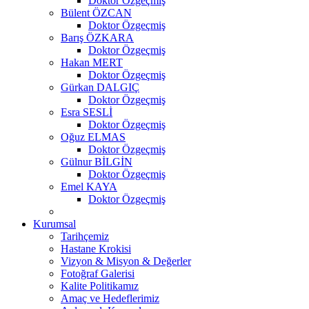
Doktor Özgeçmiş
Bülent ÖZCAN
Doktor Özgeçmiş
Barış ÖZKARA
Doktor Özgeçmiş
Hakan MERT
Doktor Özgeçmiş
Gürkan DALGIÇ
Doktor Özgeçmiş
Esra SESLİ
Doktor Özgeçmiş
Oğuz ELMAS
Doktor Özgeçmiş
Gülnur BİLGİN
Doktor Özgeçmiş
Emel KAYA
Doktor Özgeçmiş
Kurumsal
Tarihçemiz
Hastane Krokisi
Vizyon & Misyon & Değerler
Fotoğraf Galerisi
Kalite Politikamız
Amaç ve Hedeflerimiz