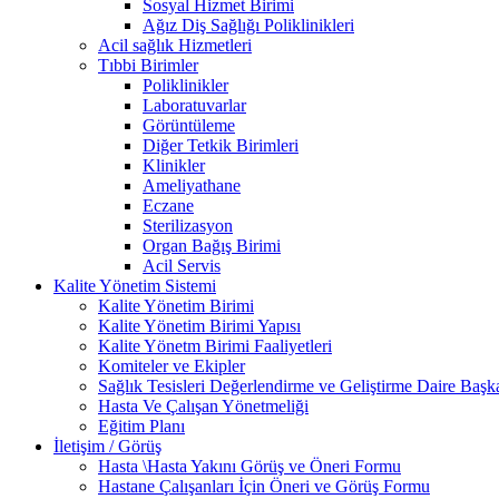
Sosyal Hizmet Birimi
Ağız Diş Sağlığı Poliklinikleri
Acil sağlık Hizmetleri
Tıbbi Birimler
Poliklinikler
Laboratuvarlar
Görüntüleme
Diğer Tetkik Birimleri
Klinikler
Ameliyathane
Eczane
Sterilizasyon
Organ Bağış Birimi
Acil Servis
Kalite Yönetim Sistemi
Kalite Yönetim Birimi
Kalite Yönetim Birimi Yapısı
Kalite Yönetm Birimi Faaliyetleri
Komiteler ve Ekipler
Sağlık Tesisleri Değerlendirme ve Geliştirme Daire Başka
Hasta Ve Çalışan Yönetmeliği
Eğitim Planı
İletişim / Görüş
Hasta \Hasta Yakını Görüş ve Öneri Formu
Hastane Çalışanları İçin Öneri ve Görüş Formu