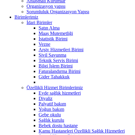
Anlaşmalı Kurumlar
Organizasyon yapısı
Sorumluluk Organizasyon Yapısı
Birimlerimiz
İdari Birimler
Satın Alma
Maaş Mutemetliği
İstatistik Birimi
Vezne
Arşiv Hizmetleri Birimi
Sivil Savunma
Teknik Servis Birimi
Bilgi İşlem Birimi
Faturalandırma Birimi
Gider Tahakkuk
Özellikli Hizmet Birimlerimiz
Evde sağlık hizmetleri
Diyaliz
Palyatif bakım
Yoğun bakım
Gebe okulu
Sağlık kurulu
Bebek dostu hastane
Kamu Hastaneleri Özellikli Sağlık Hizmetleri