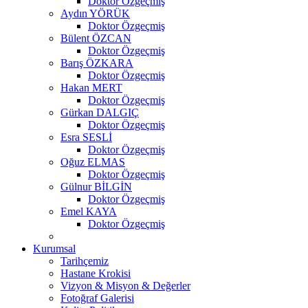
Doktor Özgeçmiş
Aydın YÖRÜK
Doktor Özgeçmiş
Bülent ÖZCAN
Doktor Özgeçmiş
Barış ÖZKARA
Doktor Özgeçmiş
Hakan MERT
Doktor Özgeçmiş
Gürkan DALGIÇ
Doktor Özgeçmiş
Esra SESLİ
Doktor Özgeçmiş
Oğuz ELMAS
Doktor Özgeçmiş
Gülnur BİLGİN
Doktor Özgeçmiş
Emel KAYA
Doktor Özgeçmiş
Kurumsal
Tarihçemiz
Hastane Krokisi
Vizyon & Misyon & Değerler
Fotoğraf Galerisi