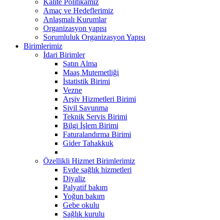
Kalite Politikamız
Amaç ve Hedeflerimiz
Anlaşmalı Kurumlar
Organizasyon yapısı
Sorumluluk Organizasyon Yapısı
Birimlerimiz
İdari Birimler
Satın Alma
Maaş Mutemetliği
İstatistik Birimi
Vezne
Arşiv Hizmetleri Birimi
Sivil Savunma
Teknik Servis Birimi
Bilgi İşlem Birimi
Faturalandırma Birimi
Gider Tahakkuk
Özellikli Hizmet Birimlerimiz
Evde sağlık hizmetleri
Diyaliz
Palyatif bakım
Yoğun bakım
Gebe okulu
Sağlık kurulu