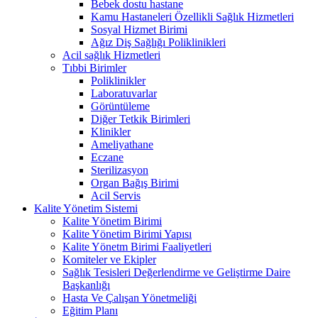
Bebek dostu hastane
Kamu Hastaneleri Özellikli Sağlık Hizmetleri
Sosyal Hizmet Birimi
Ağız Diş Sağlığı Poliklinikleri
Acil sağlık Hizmetleri
Tıbbi Birimler
Poliklinikler
Laboratuvarlar
Görüntüleme
Diğer Tetkik Birimleri
Klinikler
Ameliyathane
Eczane
Sterilizasyon
Organ Bağış Birimi
Acil Servis
Kalite Yönetim Sistemi
Kalite Yönetim Birimi
Kalite Yönetim Birimi Yapısı
Kalite Yönetm Birimi Faaliyetleri
Komiteler ve Ekipler
Sağlık Tesisleri Değerlendirme ve Geliştirme Daire
Başkanlığı
Hasta Ve Çalışan Yönetmeliği
Eğitim Planı