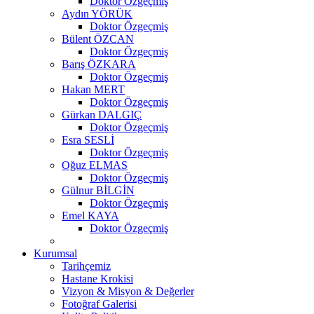
Doktor Özgeçmiş
Aydın YÖRÜK
Doktor Özgeçmiş
Bülent ÖZCAN
Doktor Özgeçmiş
Barış ÖZKARA
Doktor Özgeçmiş
Hakan MERT
Doktor Özgeçmiş
Gürkan DALGIÇ
Doktor Özgeçmiş
Esra SESLİ
Doktor Özgeçmiş
Oğuz ELMAS
Doktor Özgeçmiş
Gülnur BİLGİN
Doktor Özgeçmiş
Emel KAYA
Doktor Özgeçmiş
Kurumsal
Tarihçemiz
Hastane Krokisi
Vizyon & Misyon & Değerler
Fotoğraf Galerisi