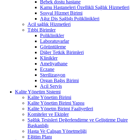
Bebek dostu hastane
Kamu Hastaneleri Özellikli Sağlık Hizmetleri
Sosyal Hizmet Birimi
Ağız Diş Sağlığı Poliklinikleri
Acil sağlık Hizmetleri
Tıbbi Birimler
Poliklinikler
Laboratuvarlar
Görüntüleme
Diğer Tetkik Birimleri
Klinikler
Ameliyathane
Eczane
Sterilizasyon
Organ Bağış Birimi
Acil Servis
Kalite Yönetim Sistemi
Kalite Yönetim Birimi
Kalite Yönetim Birimi Yapısı
Kalite Yönetm Birimi Faaliyetleri
Komiteler ve Ekipler
Sağlık Tesisleri Değerlendirme ve Geliştirme Daire
Başkanlığı
Hasta Ve Çalışan Yönetmeliği
Eğitim Planı