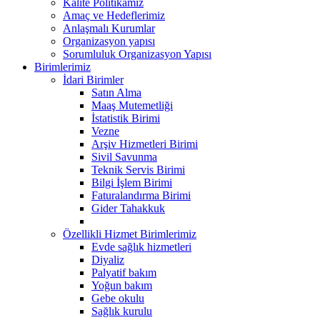
Kalite Politikamız
Amaç ve Hedeflerimiz
Anlaşmalı Kurumlar
Organizasyon yapısı
Sorumluluk Organizasyon Yapısı
Birimlerimiz
İdari Birimler
Satın Alma
Maaş Mutemetliği
İstatistik Birimi
Vezne
Arşiv Hizmetleri Birimi
Sivil Savunma
Teknik Servis Birimi
Bilgi İşlem Birimi
Faturalandırma Birimi
Gider Tahakkuk
Özellikli Hizmet Birimlerimiz
Evde sağlık hizmetleri
Diyaliz
Palyatif bakım
Yoğun bakım
Gebe okulu
Sağlık kurulu