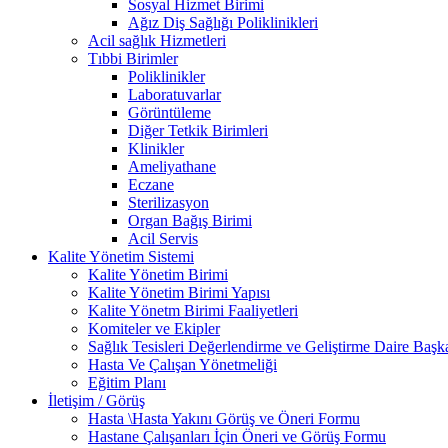
Sosyal Hizmet Birimi
Ağız Diş Sağlığı Poliklinikleri
Acil sağlık Hizmetleri
Tıbbi Birimler
Poliklinikler
Laboratuvarlar
Görüntüleme
Diğer Tetkik Birimleri
Klinikler
Ameliyathane
Eczane
Sterilizasyon
Organ Bağış Birimi
Acil Servis
Kalite Yönetim Sistemi
Kalite Yönetim Birimi
Kalite Yönetim Birimi Yapısı
Kalite Yönetm Birimi Faaliyetleri
Komiteler ve Ekipler
Sağlık Tesisleri Değerlendirme ve Geliştirme Daire Başka
Hasta Ve Çalışan Yönetmeliği
Eğitim Planı
İletişim / Görüş
Hasta \Hasta Yakını Görüş ve Öneri Formu
Hastane Çalışanları İçin Öneri ve Görüş Formu