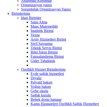
Anlaşmalı Kurumlar
Organizasyon yapısı
Sorumluluk Organizasyon Yapısı
Birimlerimiz
İdari Birimler
Satın Alma
Maaş Mutemetliği
İstatistik Birimi
Vezne
Arşiv Hizmetleri Birimi
Sivil Savunma
Teknik Servis Birimi
Bilgi İşlem Birimi
Faturalandırma Birimi
Gider Tahakkuk
Özellikli Hizmet Birimlerimiz
Evde sağlık hizmetleri
Diyaliz
Palyatif bakım
Yoğun bakım
Gebe okulu
Sağlık kurulu
Bebek dostu hastane
Kamu Hastaneleri Özellikli Sağlık Hizmetleri