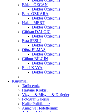
Doktor Özgeçmiş
Bülent ÖZCAN
Doktor Özgeçmiş
Barış ÖZKARA
Doktor Özgeçmiş
Hakan MERT
Doktor Özgeçmiş
Gürkan DALGIÇ
Doktor Özgeçmiş
Esra SESLİ
Doktor Özgeçmiş
Oğuz ELMAS
Doktor Özgeçmiş
Gülnur BİLGİN
Doktor Özgeçmiş
Emel KAYA
Doktor Özgeçmiş
Kurumsal
Tarihçemiz
Hastane Krokisi
Vizyon & Misyon & Değerler
Fotoğraf Galerisi
Kalite Politikamız
Amaç ve Hedeflerimiz