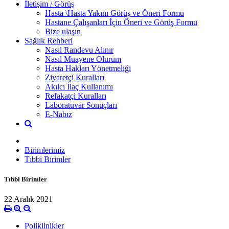
İletişim / Görüş
Hasta \Hasta Yakını Görüş ve Öneri Formu
Hastane Çalışanları İçin Öneri ve Görüş Formu
Bize ulaşın
Sağlık Rehberi
Nasıl Randevu Alınır
Nasıl Muayene Olurum
Hasta Hakları Yönetmeliği
Ziyaretçi Kuralları
Akılcı İlaç Kullanımı
Refakatçi Kuralları
Laboratuvar Sonuçları
E-Nabız
Birimlerimiz
Tıbbi Birimler
Tıbbi Birimler
22 Aralık 2021
Poliklinikler