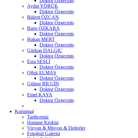
Doktor Özgeçmiş
Aydın YÖRÜK
Doktor Özgeçmiş
Bülent ÖZCAN
Doktor Özgeçmiş
Barış ÖZKARA
Doktor Özgeçmiş
Hakan MERT
Doktor Özgeçmiş
Gürkan DALGIÇ
Doktor Özgeçmiş
Esra SESLİ
Doktor Özgeçmiş
Oğuz ELMAS
Doktor Özgeçmiş
Gülnur BİLGİN
Doktor Özgeçmiş
Emel KAYA
Doktor Özgeçmiş
Kurumsal
Tarihçemiz
Hastane Krokisi
Vizyon & Misyon & Değerler
Fotoğraf Galerisi