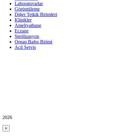
Laboratuvarlar
Görüntüleme
Diğer Tetkik Birimleri
Klinikler
Ameliyathane
Eczane
Sterilizasyon
Organ Bağış Birimi
Acil Servis
2026
×