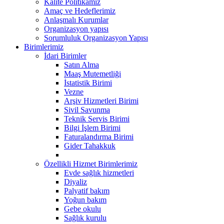
Kalite Politikamız
Amaç ve Hedeflerimiz
Anlaşmalı Kurumlar
Organizasyon yapısı
Sorumluluk Organizasyon Yapısı
Birimlerimiz
İdari Birimler
Satın Alma
Maaş Mutemetliği
İstatistik Birimi
Vezne
Arşiv Hizmetleri Birimi
Sivil Savunma
Teknik Servis Birimi
Bilgi İşlem Birimi
Faturalandırma Birimi
Gider Tahakkuk
Özellikli Hizmet Birimlerimiz
Evde sağlık hizmetleri
Diyaliz
Palyatif bakım
Yoğun bakım
Gebe okulu
Sağlık kurulu