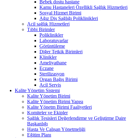
Bebek dostu hastane
Kamu Hastaneleri Özellikli Sağlık Hizmetleri
Sosyal Hizmet Birimi
Ağız Diş Sağlığı Poliklinikleri
Acil sağlık Hizmetleri
Tıbbi Birimler
Poliklinikler
Laboratuvarlar
Görüntüleme
Diğer Tetkik Birimleri
Klinikler
Ameliyathane
Eczane
Sterilizasyon
Organ Bağış Birimi
Acil Servis
Kalite Yönetim Sistemi
Kalite Yönetim Birimi
Kalite Yönetim Birimi Yapısı
Kalite Yönetm Birimi Faaliyetleri
Komiteler ve Ekipler
Sağlık Tesisleri Değerlendirme ve Geliştirme Daire
Başkanlığı
Hasta Ve Çalışan Yönetmeliği
Eğitim Planı