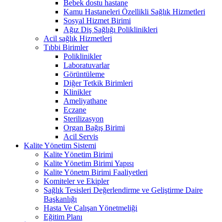
Bebek dostu hastane
Kamu Hastaneleri Özellikli Sağlık Hizmetleri
Sosyal Hizmet Birimi
Ağız Diş Sağlığı Poliklinikleri
Acil sağlık Hizmetleri
Tıbbi Birimler
Poliklinikler
Laboratuvarlar
Görüntüleme
Diğer Tetkik Birimleri
Klinikler
Ameliyathane
Eczane
Sterilizasyon
Organ Bağış Birimi
Acil Servis
Kalite Yönetim Sistemi
Kalite Yönetim Birimi
Kalite Yönetim Birimi Yapısı
Kalite Yönetm Birimi Faaliyetleri
Komiteler ve Ekipler
Sağlık Tesisleri Değerlendirme ve Geliştirme Daire
Başkanlığı
Hasta Ve Çalışan Yönetmeliği
Eğitim Planı