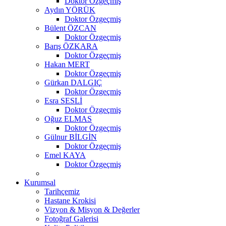
Doktor Özgeçmiş
Aydın YÖRÜK
Doktor Özgeçmiş
Bülent ÖZCAN
Doktor Özgeçmiş
Barış ÖZKARA
Doktor Özgeçmiş
Hakan MERT
Doktor Özgeçmiş
Gürkan DALGIÇ
Doktor Özgeçmiş
Esra SESLİ
Doktor Özgeçmiş
Oğuz ELMAS
Doktor Özgeçmiş
Gülnur BİLGİN
Doktor Özgeçmiş
Emel KAYA
Doktor Özgeçmiş
Kurumsal
Tarihçemiz
Hastane Krokisi
Vizyon & Misyon & Değerler
Fotoğraf Galerisi