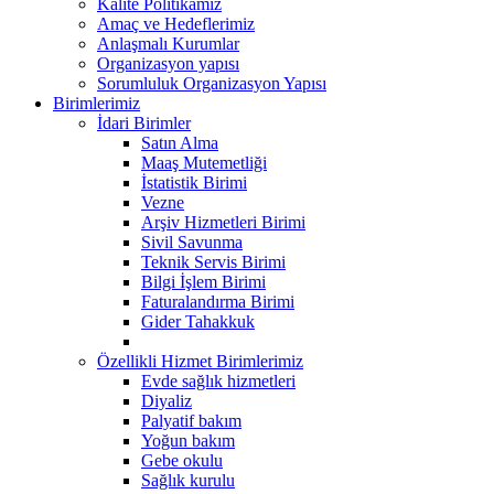
Kalite Politikamız
Amaç ve Hedeflerimiz
Anlaşmalı Kurumlar
Organizasyon yapısı
Sorumluluk Organizasyon Yapısı
Birimlerimiz
İdari Birimler
Satın Alma
Maaş Mutemetliği
İstatistik Birimi
Vezne
Arşiv Hizmetleri Birimi
Sivil Savunma
Teknik Servis Birimi
Bilgi İşlem Birimi
Faturalandırma Birimi
Gider Tahakkuk
Özellikli Hizmet Birimlerimiz
Evde sağlık hizmetleri
Diyaliz
Palyatif bakım
Yoğun bakım
Gebe okulu
Sağlık kurulu