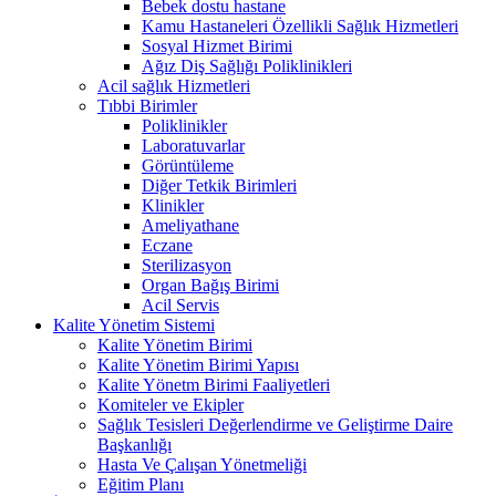
Bebek dostu hastane
Kamu Hastaneleri Özellikli Sağlık Hizmetleri
Sosyal Hizmet Birimi
Ağız Diş Sağlığı Poliklinikleri
Acil sağlık Hizmetleri
Tıbbi Birimler
Poliklinikler
Laboratuvarlar
Görüntüleme
Diğer Tetkik Birimleri
Klinikler
Ameliyathane
Eczane
Sterilizasyon
Organ Bağış Birimi
Acil Servis
Kalite Yönetim Sistemi
Kalite Yönetim Birimi
Kalite Yönetim Birimi Yapısı
Kalite Yönetm Birimi Faaliyetleri
Komiteler ve Ekipler
Sağlık Tesisleri Değerlendirme ve Geliştirme Daire
Başkanlığı
Hasta Ve Çalışan Yönetmeliği
Eğitim Planı