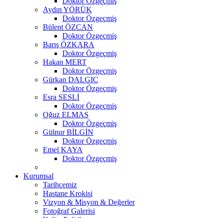
Doktor Özgeçmiş
Aydın YÖRÜK
Doktor Özgeçmiş
Bülent ÖZCAN
Doktor Özgeçmiş
Barış ÖZKARA
Doktor Özgeçmiş
Hakan MERT
Doktor Özgeçmiş
Gürkan DALGIÇ
Doktor Özgeçmiş
Esra SESLİ
Doktor Özgeçmiş
Oğuz ELMAS
Doktor Özgeçmiş
Gülnur BİLGİN
Doktor Özgeçmiş
Emel KAYA
Doktor Özgeçmiş
Kurumsal
Tarihçemiz
Hastane Krokisi
Vizyon & Misyon & Değerler
Fotoğraf Galerisi