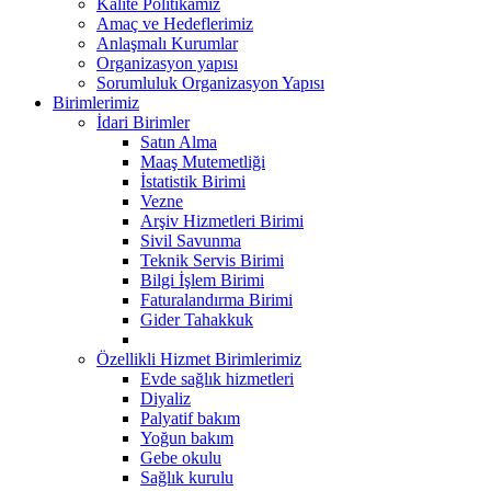
Kalite Politikamız
Amaç ve Hedeflerimiz
Anlaşmalı Kurumlar
Organizasyon yapısı
Sorumluluk Organizasyon Yapısı
Birimlerimiz
İdari Birimler
Satın Alma
Maaş Mutemetliği
İstatistik Birimi
Vezne
Arşiv Hizmetleri Birimi
Sivil Savunma
Teknik Servis Birimi
Bilgi İşlem Birimi
Faturalandırma Birimi
Gider Tahakkuk
Özellikli Hizmet Birimlerimiz
Evde sağlık hizmetleri
Diyaliz
Palyatif bakım
Yoğun bakım
Gebe okulu
Sağlık kurulu