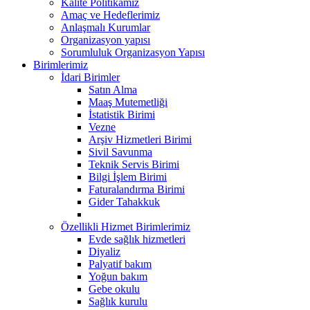
Kalite Politikamız
Amaç ve Hedeflerimiz
Anlaşmalı Kurumlar
Organizasyon yapısı
Sorumluluk Organizasyon Yapısı
Birimlerimiz
İdari Birimler
Satın Alma
Maaş Mutemetliği
İstatistik Birimi
Vezne
Arşiv Hizmetleri Birimi
Sivil Savunma
Teknik Servis Birimi
Bilgi İşlem Birimi
Faturalandırma Birimi
Gider Tahakkuk
Özellikli Hizmet Birimlerimiz
Evde sağlık hizmetleri
Diyaliz
Palyatif bakım
Yoğun bakım
Gebe okulu
Sağlık kurulu