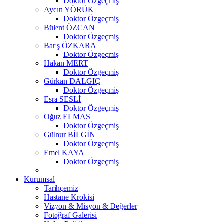
Doktor Özgeçmiş
Aydın YÖRÜK
Doktor Özgeçmiş
Bülent ÖZCAN
Doktor Özgeçmiş
Barış ÖZKARA
Doktor Özgeçmiş
Hakan MERT
Doktor Özgeçmiş
Gürkan DALGIÇ
Doktor Özgeçmiş
Esra SESLİ
Doktor Özgeçmiş
Oğuz ELMAS
Doktor Özgeçmiş
Gülnur BİLGİN
Doktor Özgeçmiş
Emel KAYA
Doktor Özgeçmiş
Kurumsal
Tarihçemiz
Hastane Krokisi
Vizyon & Misyon & Değerler
Fotoğraf Galerisi