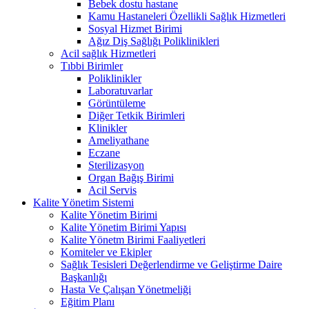
Bebek dostu hastane
Kamu Hastaneleri Özellikli Sağlık Hizmetleri
Sosyal Hizmet Birimi
Ağız Diş Sağlığı Poliklinikleri
Acil sağlık Hizmetleri
Tıbbi Birimler
Poliklinikler
Laboratuvarlar
Görüntüleme
Diğer Tetkik Birimleri
Klinikler
Ameliyathane
Eczane
Sterilizasyon
Organ Bağış Birimi
Acil Servis
Kalite Yönetim Sistemi
Kalite Yönetim Birimi
Kalite Yönetim Birimi Yapısı
Kalite Yönetm Birimi Faaliyetleri
Komiteler ve Ekipler
Sağlık Tesisleri Değerlendirme ve Geliştirme Daire
Başkanlığı
Hasta Ve Çalışan Yönetmeliği
Eğitim Planı