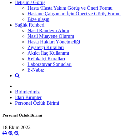
İletişim / Görüş
Hasta \Hasta Yakını Görüş ve Öneri Formu
Hastane Çalışanları İçin Öneri ve Görüş Formu
Bize ulaşın
Sağlık Rehberi
Nasıl Randevu Alınır
Nasıl Muayene Olurum
Hasta Hakları Yönetmeliği
Ziyaretçi Kuralları
Akılcı İlaç Kullanımı
Refakatçi Kuralları
Laboratuvar Sonuçları
E-Nabız
Birimlerimiz
İdari Birimler
Personel Özlük Birimi
Personel Özlük Birimi
18 Ekim 2022