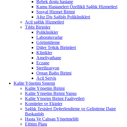
Bebek dostu hastane
Kamu Hastaneleri Özellikli Sağlık Hizmetleri
Sosyal Hizmet Birimi
Ağız Diş Sağlığı Poliklinikleri
Acil sağlık Hizmetleri
Tıbbi Birimler
Poliklinikler
Laboratuvarlar
Görüntüleme
Diğer Tetkik Birimleri
Klinikler
Ameliyathane
Eczane
Sterilizasyon
Organ Bağış Birimi
Acil Servis
Kalite Yönetim Sistemi
Kalite Yönetim Birimi
Kalite Yönetim Birimi Yapısı
Kalite Yönetm Birimi Faaliyetleri
Komiteler ve Ekipler
Sağlık Tesisleri Değerlendirme ve Geliştirme Daire
Başkanlığı
Hasta Ve Çalışan Yönetmeliği
Eğitim Planı