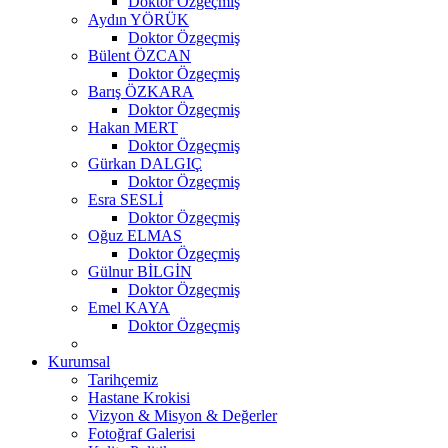
Doktor Özgeçmiş
Aydın YÖRÜK
Doktor Özgeçmiş
Bülent ÖZCAN
Doktor Özgeçmiş
Barış ÖZKARA
Doktor Özgeçmiş
Hakan MERT
Doktor Özgeçmiş
Gürkan DALGIÇ
Doktor Özgeçmiş
Esra SESLİ
Doktor Özgeçmiş
Oğuz ELMAS
Doktor Özgeçmiş
Gülnur BİLGİN
Doktor Özgeçmiş
Emel KAYA
Doktor Özgeçmiş
Kurumsal
Tarihçemiz
Hastane Krokisi
Vizyon & Misyon & Değerler
Fotoğraf Galerisi