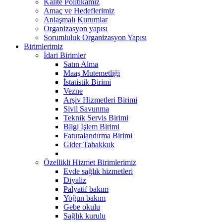
Kalite Politikamız
Amaç ve Hedeflerimiz
Anlaşmalı Kurumlar
Organizasyon yapısı
Sorumluluk Organizasyon Yapısı
Birimlerimiz
İdari Birimler
Satın Alma
Maaş Mutemetliği
İstatistik Birimi
Vezne
Arşiv Hizmetleri Birimi
Sivil Savunma
Teknik Servis Birimi
Bilgi İşlem Birimi
Faturalandırma Birimi
Gider Tahakkuk
Özellikli Hizmet Birimlerimiz
Evde sağlık hizmetleri
Diyaliz
Palyatif bakım
Yoğun bakım
Gebe okulu
Sağlık kurulu