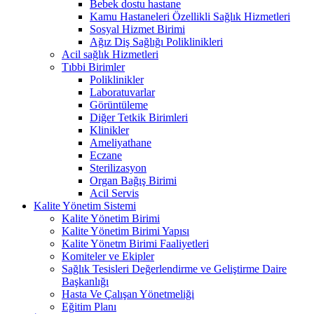
Bebek dostu hastane
Kamu Hastaneleri Özellikli Sağlık Hizmetleri
Sosyal Hizmet Birimi
Ağız Diş Sağlığı Poliklinikleri
Acil sağlık Hizmetleri
Tıbbi Birimler
Poliklinikler
Laboratuvarlar
Görüntüleme
Diğer Tetkik Birimleri
Klinikler
Ameliyathane
Eczane
Sterilizasyon
Organ Bağış Birimi
Acil Servis
Kalite Yönetim Sistemi
Kalite Yönetim Birimi
Kalite Yönetim Birimi Yapısı
Kalite Yönetm Birimi Faaliyetleri
Komiteler ve Ekipler
Sağlık Tesisleri Değerlendirme ve Geliştirme Daire
Başkanlığı
Hasta Ve Çalışan Yönetmeliği
Eğitim Planı