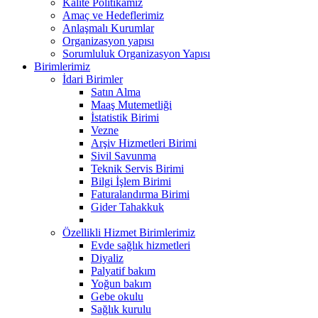
Kalite Politikamız
Amaç ve Hedeflerimiz
Anlaşmalı Kurumlar
Organizasyon yapısı
Sorumluluk Organizasyon Yapısı
Birimlerimiz
İdari Birimler
Satın Alma
Maaş Mutemetliği
İstatistik Birimi
Vezne
Arşiv Hizmetleri Birimi
Sivil Savunma
Teknik Servis Birimi
Bilgi İşlem Birimi
Faturalandırma Birimi
Gider Tahakkuk
Özellikli Hizmet Birimlerimiz
Evde sağlık hizmetleri
Diyaliz
Palyatif bakım
Yoğun bakım
Gebe okulu
Sağlık kurulu