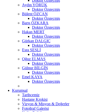
Doktor Özgeçmiş
Aydın YÖRÜK
Doktor Özgeçmiş
Bülent ÖZCAN
Doktor Özgeçmiş
Barış ÖZKARA
Doktor Özgeçmiş
Hakan MERT
Doktor Özgeçmiş
Gürkan DALGIÇ
Doktor Özgeçmiş
Esra SESLİ
Doktor Özgeçmiş
Oğuz ELMAS
Doktor Özgeçmiş
Gülnur BİLGİN
Doktor Özgeçmiş
Emel KAYA
Doktor Özgeçmiş
Kurumsal
Tarihçemiz
Hastane Krokisi
Vizyon & Misyon & Değerler
Fotoğraf Galerisi