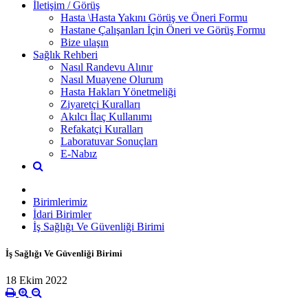
İletişim / Görüş
Hasta \Hasta Yakını Görüş ve Öneri Formu
Hastane Çalışanları İçin Öneri ve Görüş Formu
Bize ulaşın
Sağlık Rehberi
Nasıl Randevu Alınır
Nasıl Muayene Olurum
Hasta Hakları Yönetmeliği
Ziyaretçi Kuralları
Akılcı İlaç Kullanımı
Refakatçi Kuralları
Laboratuvar Sonuçları
E-Nabız
Birimlerimiz
İdari Birimler
İş Sağlığı Ve Güvenliği Birimi
İş Sağlığı Ve Güvenliği Birimi
18 Ekim 2022