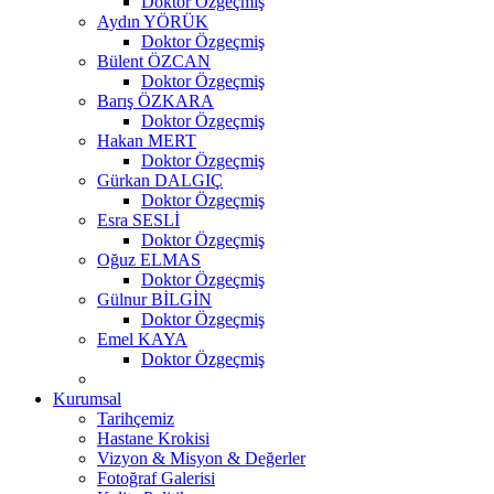
Doktor Özgeçmiş
Aydın YÖRÜK
Doktor Özgeçmiş
Bülent ÖZCAN
Doktor Özgeçmiş
Barış ÖZKARA
Doktor Özgeçmiş
Hakan MERT
Doktor Özgeçmiş
Gürkan DALGIÇ
Doktor Özgeçmiş
Esra SESLİ
Doktor Özgeçmiş
Oğuz ELMAS
Doktor Özgeçmiş
Gülnur BİLGİN
Doktor Özgeçmiş
Emel KAYA
Doktor Özgeçmiş
Kurumsal
Tarihçemiz
Hastane Krokisi
Vizyon & Misyon & Değerler
Fotoğraf Galerisi