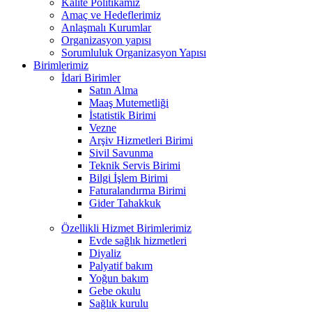
Kalite Politikamız
Amaç ve Hedeflerimiz
Anlaşmalı Kurumlar
Organizasyon yapısı
Sorumluluk Organizasyon Yapısı
Birimlerimiz
İdari Birimler
Satın Alma
Maaş Mutemetliği
İstatistik Birimi
Vezne
Arşiv Hizmetleri Birimi
Sivil Savunma
Teknik Servis Birimi
Bilgi İşlem Birimi
Faturalandırma Birimi
Gider Tahakkuk
Özellikli Hizmet Birimlerimiz
Evde sağlık hizmetleri
Diyaliz
Palyatif bakım
Yoğun bakım
Gebe okulu
Sağlık kurulu