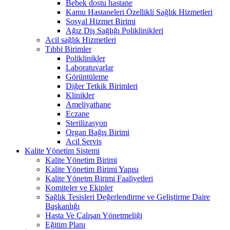
Bebek dostu hastane
Kamu Hastaneleri Özellikli Sağlık Hizmetleri
Sosyal Hizmet Birimi
Ağız Diş Sağlığı Poliklinikleri
Acil sağlık Hizmetleri
Tıbbi Birimler
Poliklinikler
Laboratuvarlar
Görüntüleme
Diğer Tetkik Birimleri
Klinikler
Ameliyathane
Eczane
Sterilizasyon
Organ Bağış Birimi
Acil Servis
Kalite Yönetim Sistemi
Kalite Yönetim Birimi
Kalite Yönetim Birimi Yapısı
Kalite Yönetm Birimi Faaliyetleri
Komiteler ve Ekipler
Sağlık Tesisleri Değerlendirme ve Geliştirme Daire
Başkanlığı
Hasta Ve Çalışan Yönetmeliği
Eğitim Planı