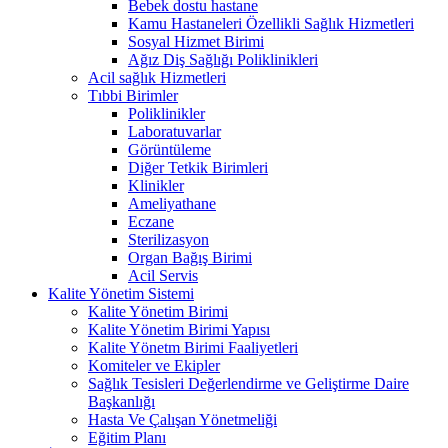
Bebek dostu hastane
Kamu Hastaneleri Özellikli Sağlık Hizmetleri
Sosyal Hizmet Birimi
Ağız Diş Sağlığı Poliklinikleri
Acil sağlık Hizmetleri
Tıbbi Birimler
Poliklinikler
Laboratuvarlar
Görüntüleme
Diğer Tetkik Birimleri
Klinikler
Ameliyathane
Eczane
Sterilizasyon
Organ Bağış Birimi
Acil Servis
Kalite Yönetim Sistemi
Kalite Yönetim Birimi
Kalite Yönetim Birimi Yapısı
Kalite Yönetm Birimi Faaliyetleri
Komiteler ve Ekipler
Sağlık Tesisleri Değerlendirme ve Geliştirme Daire
Başkanlığı
Hasta Ve Çalışan Yönetmeliği
Eğitim Planı