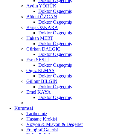
Doktor Özgeçmiş
Aydın YÖRÜK
Doktor Özgeçmiş
Bülent ÖZCAN
Doktor Özgeçmiş
Barış ÖZKARA
Doktor Özgeçmiş
Hakan MERT
Doktor Özgeçmiş
Gürkan DALGIÇ
Doktor Özgeçmiş
Esra SESLİ
Doktor Özgeçmiş
Oğuz ELMAS
Doktor Özgeçmiş
Gülnur BİLGİN
Doktor Özgeçmiş
Emel KAYA
Doktor Özgeçmiş
Kurumsal
Tarihçemiz
Hastane Krokisi
Vizyon & Misyon & Değerler
Fotoğraf Galerisi