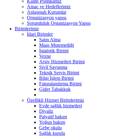
Kalite Politikamız
Amaç ve Hedeflerimiz
Anlaşmalı Kurumlar
Organizasyon yapısı
Sorumluluk Organizasyon Yapısı
Birimlerimiz
İdari Birimler
Satın Alma
Maaş Mutemetliği
İstatistik Birimi
Vezne
Arşiv Hizmetleri Birimi
Sivil Savunma
Teknik Servis Birimi
Bilgi İşlem Birimi
Faturalandırma Birimi
Gider Tahakkuk
Özellikli Hizmet Birimlerimiz
Evde sağlık hizmetleri
Diyaliz
Palyatif bakım
Yoğun bakım
Gebe okulu
Sağlık kurulu