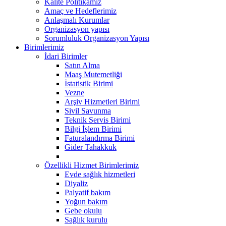
Kalite Politikamız
Amaç ve Hedeflerimiz
Anlaşmalı Kurumlar
Organizasyon yapısı
Sorumluluk Organizasyon Yapısı
Birimlerimiz
İdari Birimler
Satın Alma
Maaş Mutemetliği
İstatistik Birimi
Vezne
Arşiv Hizmetleri Birimi
Sivil Savunma
Teknik Servis Birimi
Bilgi İşlem Birimi
Faturalandırma Birimi
Gider Tahakkuk
Özellikli Hizmet Birimlerimiz
Evde sağlık hizmetleri
Diyaliz
Palyatif bakım
Yoğun bakım
Gebe okulu
Sağlık kurulu