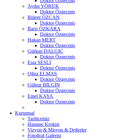
Doktor Özgeçmiş
Aydın YÖRÜK
Doktor Özgeçmiş
Bülent ÖZCAN
Doktor Özgeçmiş
Barış ÖZKARA
Doktor Özgeçmiş
Hakan MERT
Doktor Özgeçmiş
Gürkan DALGIÇ
Doktor Özgeçmiş
Esra SESLİ
Doktor Özgeçmiş
Oğuz ELMAS
Doktor Özgeçmiş
Gülnur BİLGİN
Doktor Özgeçmiş
Emel KAYA
Doktor Özgeçmiş
Kurumsal
Tarihçemiz
Hastane Krokisi
Vizyon & Misyon & Değerler
Fotoğraf Galerisi