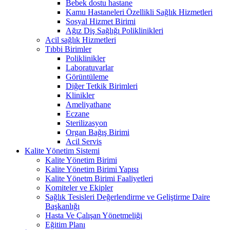
Bebek dostu hastane
Kamu Hastaneleri Özellikli Sağlık Hizmetleri
Sosyal Hizmet Birimi
Ağız Diş Sağlığı Poliklinikleri
Acil sağlık Hizmetleri
Tıbbi Birimler
Poliklinikler
Laboratuvarlar
Görüntüleme
Diğer Tetkik Birimleri
Klinikler
Ameliyathane
Eczane
Sterilizasyon
Organ Bağış Birimi
Acil Servis
Kalite Yönetim Sistemi
Kalite Yönetim Birimi
Kalite Yönetim Birimi Yapısı
Kalite Yönetm Birimi Faaliyetleri
Komiteler ve Ekipler
Sağlık Tesisleri Değerlendirme ve Geliştirme Daire
Başkanlığı
Hasta Ve Çalışan Yönetmeliği
Eğitim Planı