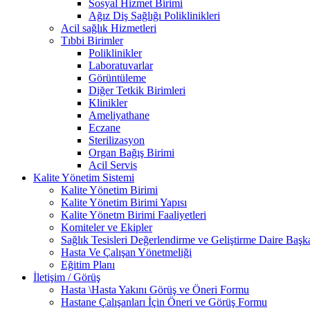
Sosyal Hizmet Birimi
Ağız Diş Sağlığı Poliklinikleri
Acil sağlık Hizmetleri
Tıbbi Birimler
Poliklinikler
Laboratuvarlar
Görüntüleme
Diğer Tetkik Birimleri
Klinikler
Ameliyathane
Eczane
Sterilizasyon
Organ Bağış Birimi
Acil Servis
Kalite Yönetim Sistemi
Kalite Yönetim Birimi
Kalite Yönetim Birimi Yapısı
Kalite Yönetm Birimi Faaliyetleri
Komiteler ve Ekipler
Sağlık Tesisleri Değerlendirme ve Geliştirme Daire Başka
Hasta Ve Çalışan Yönetmeliği
Eğitim Planı
İletişim / Görüş
Hasta \Hasta Yakını Görüş ve Öneri Formu
Hastane Çalışanları İçin Öneri ve Görüş Formu