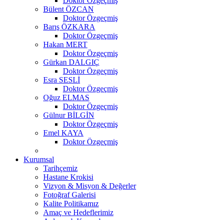
Doktor Özgeçmiş
Bülent ÖZCAN
Doktor Özgeçmiş
Barış ÖZKARA
Doktor Özgeçmiş
Hakan MERT
Doktor Özgeçmiş
Gürkan DALGIÇ
Doktor Özgeçmiş
Esra SESLİ
Doktor Özgeçmiş
Oğuz ELMAS
Doktor Özgeçmiş
Gülnur BİLGİN
Doktor Özgeçmiş
Emel KAYA
Doktor Özgeçmiş
Kurumsal
Tarihçemiz
Hastane Krokisi
Vizyon & Misyon & Değerler
Fotoğraf Galerisi
Kalite Politikamız
Amaç ve Hedeflerimiz