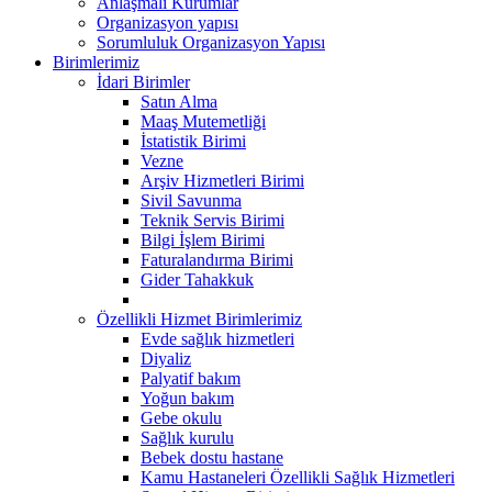
Anlaşmalı Kurumlar
Organizasyon yapısı
Sorumluluk Organizasyon Yapısı
Birimlerimiz
İdari Birimler
Satın Alma
Maaş Mutemetliği
İstatistik Birimi
Vezne
Arşiv Hizmetleri Birimi
Sivil Savunma
Teknik Servis Birimi
Bilgi İşlem Birimi
Faturalandırma Birimi
Gider Tahakkuk
Özellikli Hizmet Birimlerimiz
Evde sağlık hizmetleri
Diyaliz
Palyatif bakım
Yoğun bakım
Gebe okulu
Sağlık kurulu
Bebek dostu hastane
Kamu Hastaneleri Özellikli Sağlık Hizmetleri