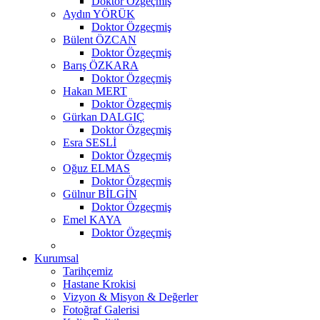
Doktor Özgeçmiş
Aydın YÖRÜK
Doktor Özgeçmiş
Bülent ÖZCAN
Doktor Özgeçmiş
Barış ÖZKARA
Doktor Özgeçmiş
Hakan MERT
Doktor Özgeçmiş
Gürkan DALGIÇ
Doktor Özgeçmiş
Esra SESLİ
Doktor Özgeçmiş
Oğuz ELMAS
Doktor Özgeçmiş
Gülnur BİLGİN
Doktor Özgeçmiş
Emel KAYA
Doktor Özgeçmiş
Kurumsal
Tarihçemiz
Hastane Krokisi
Vizyon & Misyon & Değerler
Fotoğraf Galerisi