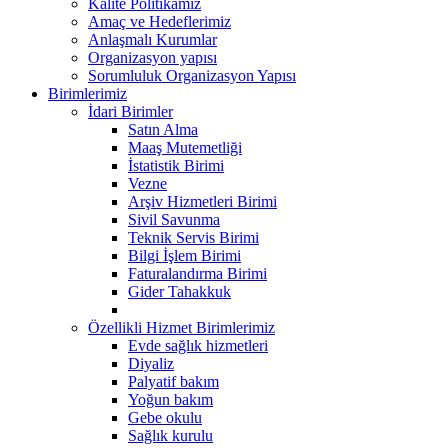
Kalite Politikamız
Amaç ve Hedeflerimiz
Anlaşmalı Kurumlar
Organizasyon yapısı
Sorumluluk Organizasyon Yapısı
Birimlerimiz
İdari Birimler
Satın Alma
Maaş Mutemetliği
İstatistik Birimi
Vezne
Arşiv Hizmetleri Birimi
Sivil Savunma
Teknik Servis Birimi
Bilgi İşlem Birimi
Faturalandırma Birimi
Gider Tahakkuk
Özellikli Hizmet Birimlerimiz
Evde sağlık hizmetleri
Diyaliz
Palyatif bakım
Yoğun bakım
Gebe okulu
Sağlık kurulu