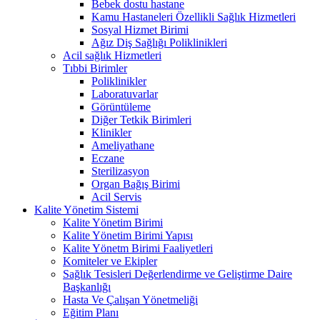
Bebek dostu hastane
Kamu Hastaneleri Özellikli Sağlık Hizmetleri
Sosyal Hizmet Birimi
Ağız Diş Sağlığı Poliklinikleri
Acil sağlık Hizmetleri
Tıbbi Birimler
Poliklinikler
Laboratuvarlar
Görüntüleme
Diğer Tetkik Birimleri
Klinikler
Ameliyathane
Eczane
Sterilizasyon
Organ Bağış Birimi
Acil Servis
Kalite Yönetim Sistemi
Kalite Yönetim Birimi
Kalite Yönetim Birimi Yapısı
Kalite Yönetm Birimi Faaliyetleri
Komiteler ve Ekipler
Sağlık Tesisleri Değerlendirme ve Geliştirme Daire
Başkanlığı
Hasta Ve Çalışan Yönetmeliği
Eğitim Planı